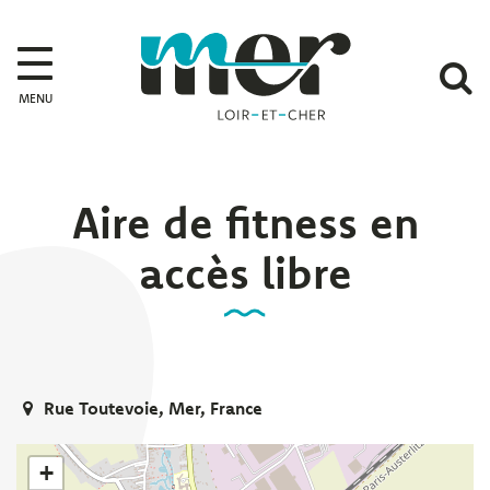
Gestion des traceurs
Mer
A
MENU
l
r
Aire de fitness en
accès libre
Rue Toutevoie, Mer, France
+