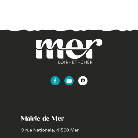
Lien
Lien
Lien
vers
vers
vers
le
la
l'application
compte
chaîne
CityAll
Facebook
Youtube
de
Mairie de Mer
Mer
9 rue Nationale, 41500 Mer