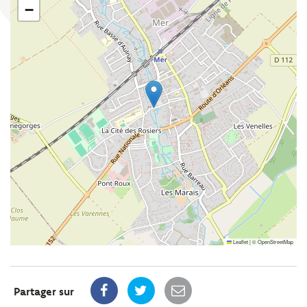
−
Leaflet
|
©
OpenStreetMap
Partager sur