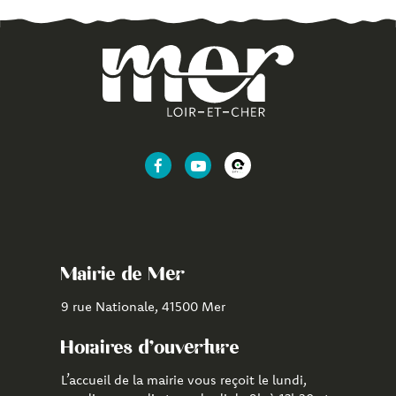
Lien
Lien
Lien
vers
vers
vers
le
la
l'application
compte
chaîne
CityAll
Facebook
Youtube
de
Mairie de Mer
Mer
9 rue Nationale, 41500 Mer
Horaires d'ouverture
L’accueil de la mairie vous reçoit le lundi,