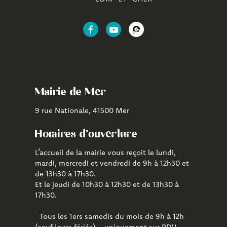
Lien
Lien
Lien
vers
vers
vers
le
la
l'application
compte
chaîne
CityAll
Facebook
Youtube
de
Mairie de Mer
Mer
9 rue Nationale, 41500 Mer
Horaires d'ouverture
L’accueil de la mairie vous reçoit le lundi,
mardi, mercredi et vendredi de 9h à 12h30 et
de 13h30 à 17h30.
Et le jeudi de 10h30 à 12h30 et de 13h30 à
17h30.
Tous les 1ers samedis du mois de 9h à 12h
(sauf jours fériés) - uniquement sur RDV