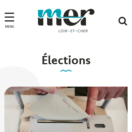
Gestion des traceurs
Mer
A
MENU
l
r
Élections