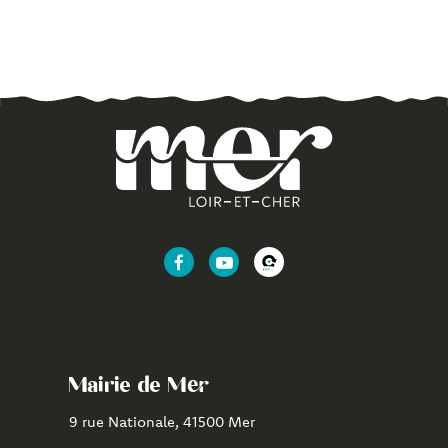
Lien
Lien
Lien
vers
vers
vers
le
la
l'application
compte
chaîne
CityAll
Facebook
Youtube
de
Mairie de Mer
Mer
9 rue Nationale, 41500 Mer