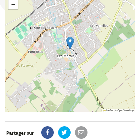
−
Leaflet
|
©
OpenStreetMap
Partager sur