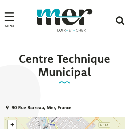
Gestion des traceurs
Mer
A
MENU
l
r
Centre Technique
Municipal
90 Rue Barreau, Mer, France
+