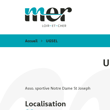
Gestion des traceurs
Mer
Accueil
UGSEL
U
Asso. sportive Notre Dame St Joseph
Localisation