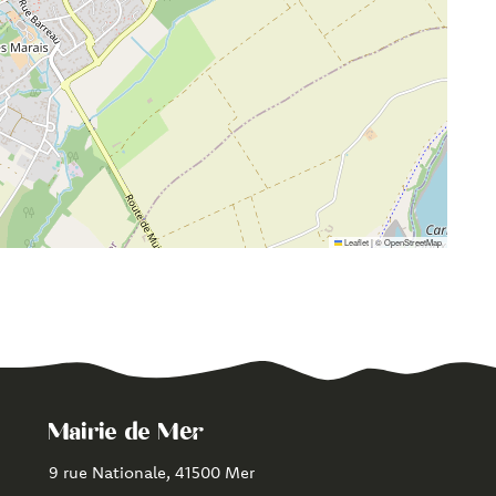
Leaflet
|
©
OpenStreetMap
Mairie de Mer
9 rue Nationale, 41500 Mer