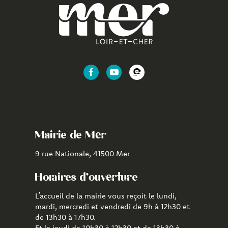
Lien
Lien
Lien
vers
vers
vers
le
la
l'application
compte
chaîne
CityAll
Facebook
Youtube
de
Mairie de Mer
Mer
9 rue Nationale, 41500 Mer
Horaires d'ouverture
L’accueil de la mairie vous reçoit le lundi,
mardi, mercredi et vendredi de 9h à 12h30 et
de 13h30 à 17h30.
Et le jeudi de 10h30 à 12h30 et de 13h30 à