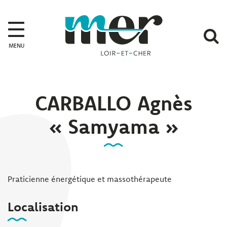
Gestion des traceurs
Mer
A
MENU
l
r
CARBALLO Agnès
« Samyama »
Praticienne énergétique et massothérapeute
Localisation