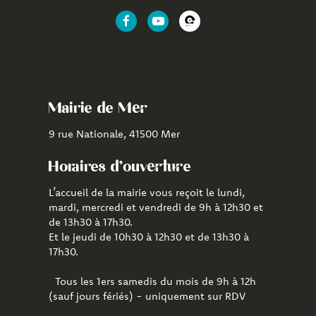
Lien
Lien
Lien
vers
vers
vers
le
la
l'application
compte
chaîne
CityAll
Facebook
Youtube
de
Mairie de Mer
Mer
9 rue Nationale, 41500 Mer
Horaires d'ouverture
L’accueil de la mairie vous reçoit le lundi,
mardi, mercredi et vendredi de 9h à 12h30 et
de 13h30 à 17h30.
Et le jeudi de 10h30 à 12h30 et de 13h30 à
17h30.
Tous les 1ers samedis du mois de 9h à 12h
(sauf jours fériés) - uniquement sur RDV