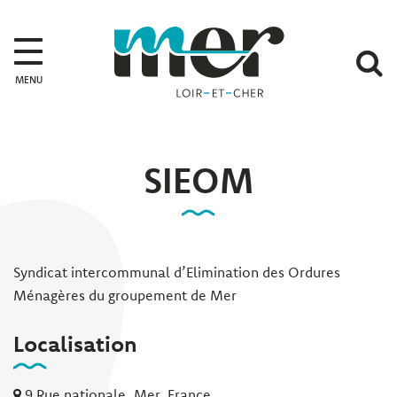
Gestion des traceurs
Mer
A
MENU
l
r
SIEOM
Syndicat intercommunal d’Elimination des Ordures
Ménagères du groupement de Mer
Localisation
9 Rue nationale, Mer, France