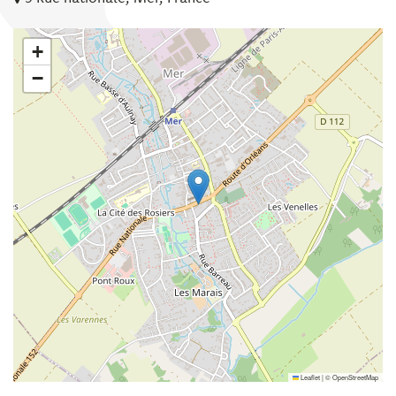
+
−
Leaflet
|
©
OpenStreetMap