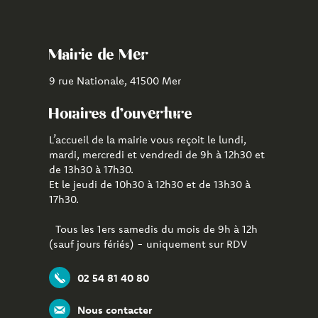
le
la
l'application
compte
chaîne
CityAll
Facebook
Youtube
de
Mairie de Mer
Mer
9 rue Nationale, 41500 Mer
Horaires d'ouverture
L’accueil de la mairie vous reçoit le lundi,
mardi, mercredi et vendredi de 9h à 12h30 et
de 13h30 à 17h30.
Et le jeudi de 10h30 à 12h30 et de 13h30 à
17h30.
Tous les 1ers samedis du mois de 9h à 12h
(sauf jours fériés) - uniquement sur RDV
02 54 81 40 80
Nous contacter