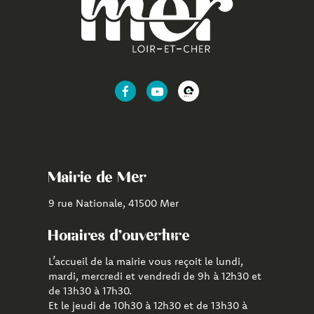
Lien
Lien
Lien
vers
vers
vers
le
la
l'application
compte
chaîne
CityAll
Facebook
Youtube
de
Mairie de Mer
Mer
9 rue Nationale, 41500 Mer
Horaires d'ouverture
L’accueil de la mairie vous reçoit le lundi,
mardi, mercredi et vendredi de 9h à 12h30 et
de 13h30 à 17h30.
Et le jeudi de 10h30 à 12h30 et de 13h30 à