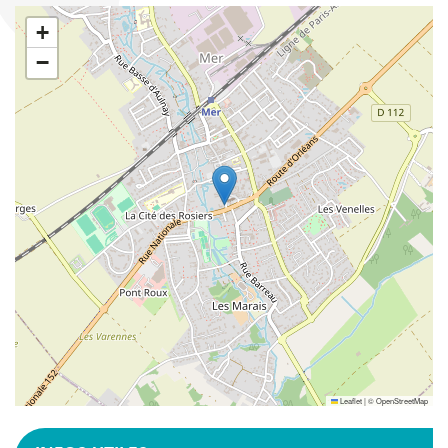
+
−
Leaflet
|
©
OpenStreetMap