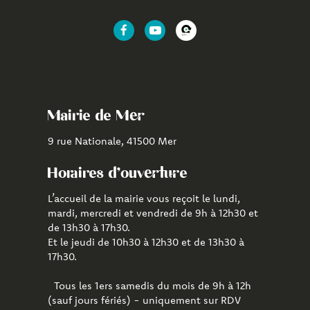
Lien
Lien
Lien
vers
vers
vers
le
la
l'application
compte
chaîne
CityAll
Facebook
Youtube
de
Mairie de Mer
Mer
9 rue Nationale, 41500 Mer
Horaires d'ouverture
L’accueil de la mairie vous reçoit le lundi,
mardi, mercredi et vendredi de 9h à 12h30 et
de 13h30 à 17h30.
Et le jeudi de 10h30 à 12h30 et de 13h30 à
17h30.
Tous les 1ers samedis du mois de 9h à 12h
(sauf jours fériés) - uniquement sur RDV