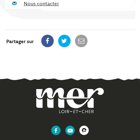
Nous contacter
Partager sur
Lien
Lien
Lien