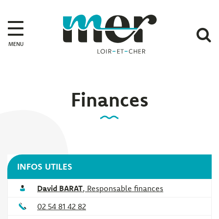
Gestion des traceurs
Mer
A
MENU
l
r
Finances
INFOS UTILES
David BARAT
,
Responsable finances
02 54 81 42 82