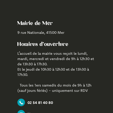
vers
vers
vers
le
la
l'application
compte
chaîne
CityAll
Facebook
Youtube
de
Mairie de Mer
Mer
9 rue Nationale, 41500 Mer
Horaires d'ouverture
L’accueil de la mairie vous reçoit le lundi,
mardi, mercredi et vendredi de 9h à 12h30 et
de 13h30 à 17h30.
Et le jeudi de 10h30 à 12h30 et de 13h30 à
17h30.
Tous les 1ers samedis du mois de 9h à 12h
(sauf jours fériés) - uniquement sur RDV
02 54 81 40 80