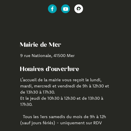
Lien
Lien
Lien
vers
vers
vers
le
la
l'application
compte
chaîne
CityAll
Facebook
Youtube
de
Mairie de Mer
Mer
9 rue Nationale, 41500 Mer
Horaires d'ouverture
L’accueil de la mairie vous reçoit le lundi,
mardi, mercredi et vendredi de 9h à 12h30 et
de 13h30 à 17h30.
Et le jeudi de 10h30 à 12h30 et de 13h30 à
17h30.
Tous les 1ers samedis du mois de 9h à 12h
(sauf jours fériés) - uniquement sur RDV