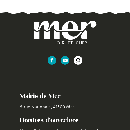
Lien
Lien
Lien
vers
vers
vers
le
la
l'application
compte
chaîne
CityAll
Facebook
Youtube
de
Mairie de Mer
Mer
9 rue Nationale, 41500 Mer
Horaires d'ouverture