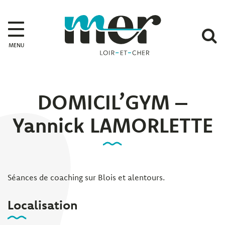
Gestion des traceurs
Mer
A
MENU
l
r
DOMICIL’GYM –
Yannick LAMORLETTE
Séances de coaching sur Blois et alentours.
Localisation