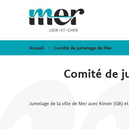
Gestion des traceurs
Mer
Accueil
Comité de jumelage de Mer
Comité de j
Jumelage de la ville de Mer avec Kinver (GB) et