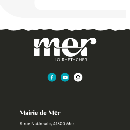
Lien
Lien
Lien
vers
vers
vers
le
la
l'application
compte
chaîne
CityAll
Facebook
Youtube
de
Mairie de Mer
Mer
9 rue Nationale, 41500 Mer