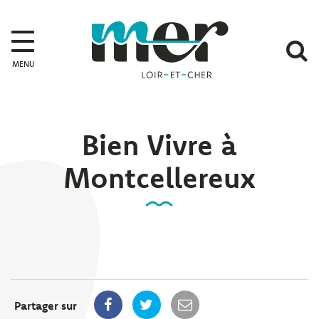
Gestion des traceurs
Mer
A
MENU
l
r
Bien Vivre à
Montcellereux
Partager sur