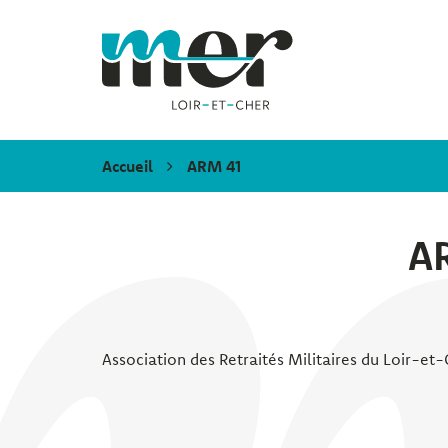
Gestion des traceurs
Mer
Accueil
ARM 41
A
Association des Retraités Militaires du Loir-et-