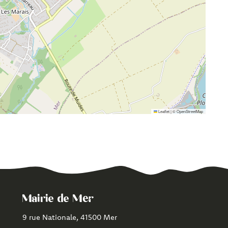
Leaflet
|
©
OpenStreetMap
Mairie de Mer
9 rue Nationale, 41500 Mer