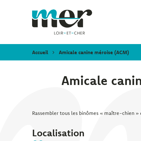
Gestion des traceurs
Mer
Accueil
Amicale canine méroise (ACM)
Amicale cani
Rassembler tous les binômes « maître-chien » d
Localisation