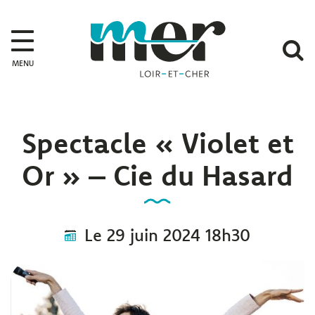
Gestion des traceurs
Mer
A
MENU
l
r
Spectacle « Violet et
Or » – Cie du Hasard
Le
29
juin
2024
18h30