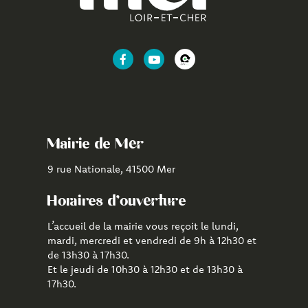
Lien
Lien
Lien
vers
vers
vers
le
la
l'application
compte
chaîne
CityAll
Facebook
Youtube
de
Mairie de Mer
Mer
9 rue Nationale, 41500 Mer
Horaires d'ouverture
L’accueil de la mairie vous reçoit le lundi,
mardi, mercredi et vendredi de 9h à 12h30 et
de 13h30 à 17h30.
Et le jeudi de 10h30 à 12h30 et de 13h30 à
17h30.