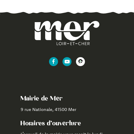
Lien
Lien
Lien
vers
vers
vers
le
la
l'application
compte
chaîne
CityAll
Facebook
Youtube
de
Mairie de Mer
Mer
9 rue Nationale, 41500 Mer
Horaires d'ouverture