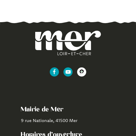
Lien
Lien
Lien
vers
vers
vers
le
la
l'application
compte
chaîne
CityAll
Facebook
Youtube
de
Mairie de Mer
Mer
9 rue Nationale, 41500 Mer
Horaires d'ouverture