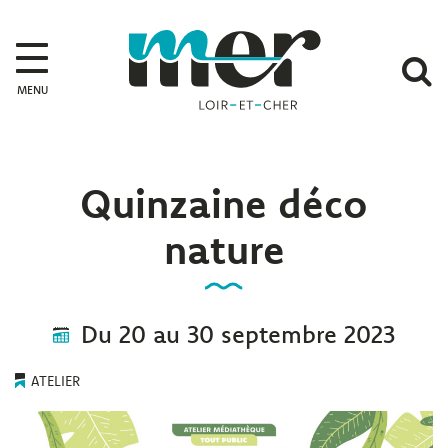
Gestion des traceurs
Mer
A
MENU
l
r
Quinzaine déco
nature
Du
20
au
30
septembre
2023
ATELIER