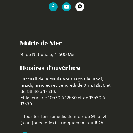
Lien
Lien
Lien
vers
vers
vers
le
la
l'application
compte
chaîne
CityAll
Facebook
Youtube
de
Mairie de Mer
Mer
9 rue Nationale, 41500 Mer
Horaires d'ouverture
L’accueil de la mairie vous reçoit le lundi,
mardi, mercredi et vendredi de 9h à 12h30 et
de 13h30 à 17h30.
Et le jeudi de 10h30 à 12h30 et de 13h30 à
17h30.
Tous les 1ers samedis du mois de 9h à 12h
(sauf jours fériés) - uniquement sur RDV