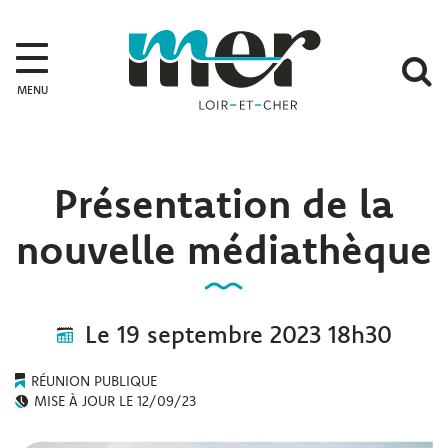
Gestion des traceurs
Mer
A
MENU
l
r
Présentation de la
nouvelle médiathèque
Le
19
septembre
2023
18h30
RÉUNION PUBLIQUE
MISE À JOUR LE
12/09/23