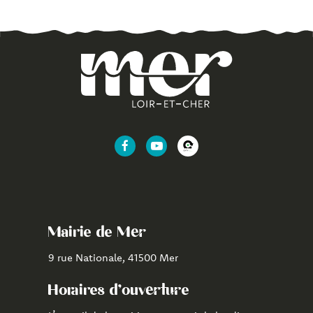
Lien
Lien
Lien
vers
vers
vers
le
la
l'application
compte
chaîne
CityAll
Facebook
Youtube
de
Mairie de Mer
Mer
9 rue Nationale, 41500 Mer
Horaires d'ouverture