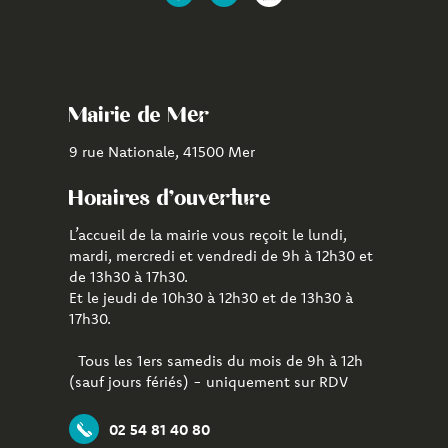
Lien
Lien
Lien
vers
vers
vers
le
la
l'application
compte
chaîne
CityAll
Facebook
Youtube
de
Mairie de Mer
Mer
9 rue Nationale, 41500 Mer
Horaires d'ouverture
L’accueil de la mairie vous reçoit le lundi,
mardi, mercredi et vendredi de 9h à 12h30 et
de 13h30 à 17h30.
Et le jeudi de 10h30 à 12h30 et de 13h30 à
17h30.
Tous les 1ers samedis du mois de 9h à 12h
(sauf jours fériés) - uniquement sur RDV
02 54 81 40 80