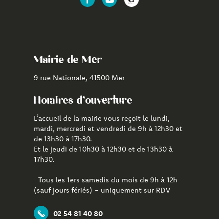
Lien
Lien
Lien
vers
vers
vers
le
la
l'application
compte
chaîne
CityAll
Facebook
Youtube
de
Mairie de Mer
Mer
9 rue Nationale, 41500 Mer
Horaires d'ouverture
L’accueil de la mairie vous reçoit le lundi,
mardi, mercredi et vendredi de 9h à 12h30 et
de 13h30 à 17h30.
Et le jeudi de 10h30 à 12h30 et de 13h30 à
17h30.
Tous les 1ers samedis du mois de 9h à 12h
(sauf jours fériés) - uniquement sur RDV
02 54 81 40 80