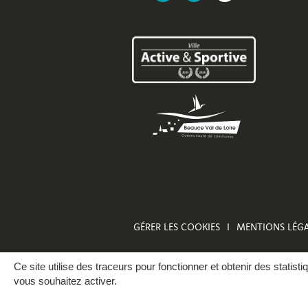
vers
vers
vers
le
la
l'application
compte
chaîne
CityAll
Facebook
Youtube
de
Mer
GÉRER LES COOKIES
MENTIONS LÉGA
Ce site utilise des traceurs pour fonctionner et obtenir des statisti
vous souhaitez activer.