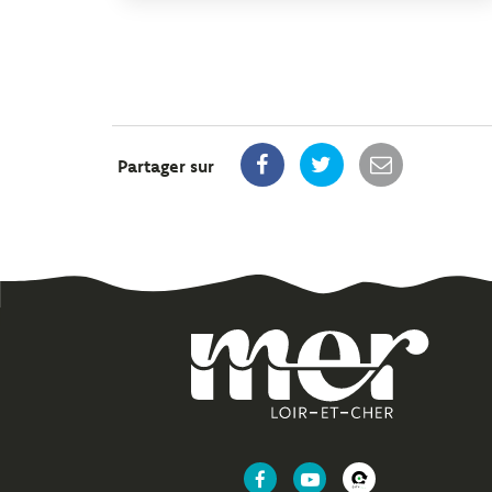
Partager sur
Lien
Lien
Lien