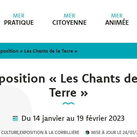
MER
MER
MER
PRATIQUE
CITOYENNE
ANIMÉE
position « Les Chants de la Terre »
position « Les Chants de
Terre »
Du
14
janvier
au
19
février
2023
CULTURE
,
EXPOSITION À LA CORBILLIÈRE
MISE À JOUR LE
24/01/