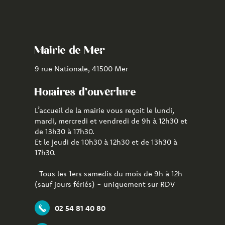
vers
vers
vers
le
la
l'application
compte
chaîne
CityAll
Facebook
Youtube
de
Mairie de Mer
Mer
9 rue Nationale, 41500 Mer
Horaires d'ouverture
L’accueil de la mairie vous reçoit le lundi,
mardi, mercredi et vendredi de 9h à 12h30 et
de 13h30 à 17h30.
Et le jeudi de 10h30 à 12h30 et de 13h30 à
17h30.
Tous les 1ers samedis du mois de 9h à 12h
(sauf jours fériés) - uniquement sur RDV
02 54 81 40 80