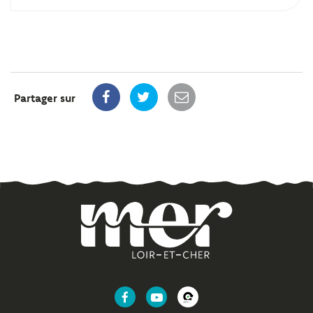
Partager sur
Lien
Lien
Lien