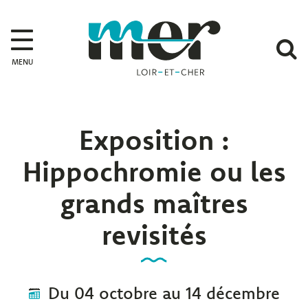
Gestion des traceurs
Mer
A
MENU
l
r
Exposition :
Hippochromie ou les
grands maîtres
revisités
Du
04
octobre
au
14
décembre