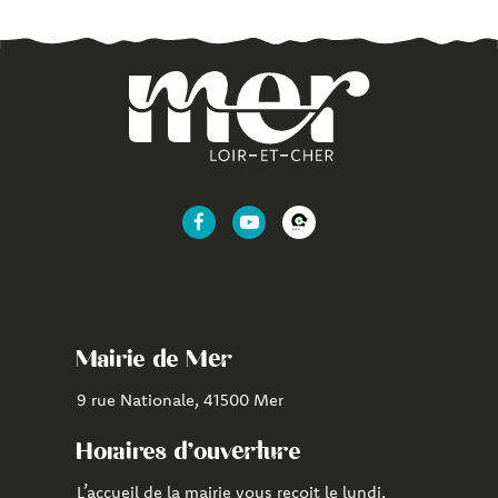
Lien
Lien
Lien
vers
vers
vers
le
la
l'application
compte
chaîne
CityAll
Facebook
Youtube
de
Mairie de Mer
Mer
9 rue Nationale, 41500 Mer
Horaires d'ouverture
L’accueil de la mairie vous reçoit le lundi,