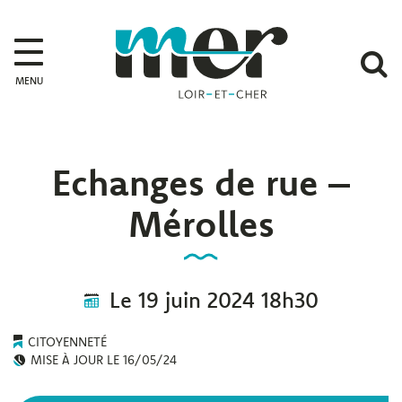
Gestion des traceurs
Mer
A
MENU
l
r
Echanges de rue –
Mérolles
Le
19
juin
2024
18h30
CITOYENNETÉ
MISE À JOUR LE
16/05/24