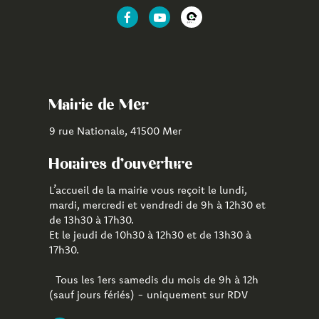
Lien
Lien
Lien
vers
vers
vers
le
la
l'application
compte
chaîne
CityAll
Facebook
Youtube
de
Mairie de Mer
Mer
9 rue Nationale, 41500 Mer
Horaires d'ouverture
L’accueil de la mairie vous reçoit le lundi,
mardi, mercredi et vendredi de 9h à 12h30 et
de 13h30 à 17h30.
Et le jeudi de 10h30 à 12h30 et de 13h30 à
17h30.
Tous les 1ers samedis du mois de 9h à 12h
(sauf jours fériés) - uniquement sur RDV