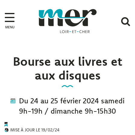
Gestion des traceurs
Mer
A
MENU
l
r
Bourse aux livres et
aux disques
Du
24
au
25
février
2024
samedi
9h-19h / dimanche 9h-15h30
MISE À JOUR LE
19/02/24