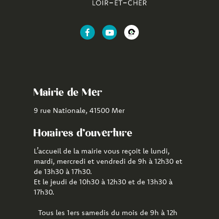
Lien
Lien
Lien
vers
vers
vers
le
la
l'application
compte
chaîne
CityAll
Facebook
Youtube
de
Mairie de Mer
Mer
9 rue Nationale, 41500 Mer
Horaires d'ouverture
L’accueil de la mairie vous reçoit le lundi,
mardi, mercredi et vendredi de 9h à 12h30 et
de 13h30 à 17h30.
Et le jeudi de 10h30 à 12h30 et de 13h30 à
17h30.
Tous les 1ers samedis du mois de 9h à 12h