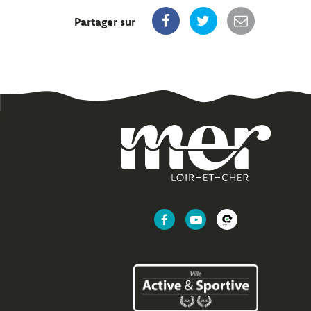
Partager sur
Lien
Lien
Lien
vers
vers
vers
le
la
l'application
compte
chaîne
CityAll
Facebook
Youtube
de
Mer