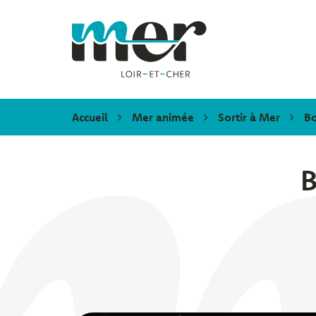
Gestion des traceurs
Mer
Accueil
Mer animée
Sortir à Mer
Bo
B