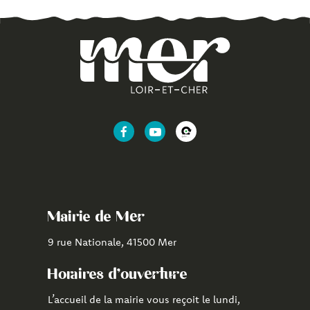
Lien
Lien
Lien
vers
vers
vers
le
la
l'application
compte
chaîne
CityAll
Facebook
Youtube
de
Mairie de Mer
Mer
9 rue Nationale, 41500 Mer
Horaires d'ouverture
L’accueil de la mairie vous reçoit le lundi,