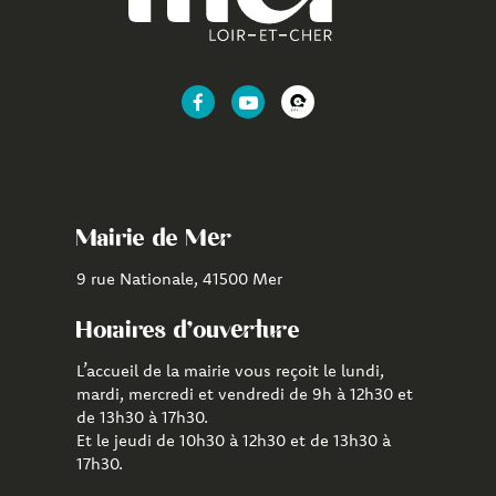
Lien
Lien
Lien
vers
vers
vers
le
la
l'application
compte
chaîne
CityAll
Facebook
Youtube
de
Mairie de Mer
Mer
9 rue Nationale, 41500 Mer
Horaires d'ouverture
L’accueil de la mairie vous reçoit le lundi,
mardi, mercredi et vendredi de 9h à 12h30 et
de 13h30 à 17h30.
Et le jeudi de 10h30 à 12h30 et de 13h30 à
17h30.