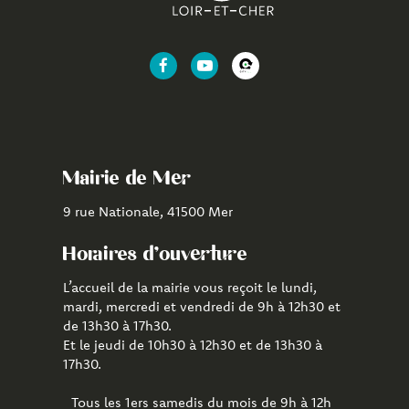
Lien
Lien
Lien
vers
vers
vers
le
la
l'application
compte
chaîne
CityAll
Facebook
Youtube
de
Mairie de Mer
Mer
9 rue Nationale, 41500 Mer
Horaires d'ouverture
L’accueil de la mairie vous reçoit le lundi,
mardi, mercredi et vendredi de 9h à 12h30 et
de 13h30 à 17h30.
Et le jeudi de 10h30 à 12h30 et de 13h30 à
17h30.
Tous les 1ers samedis du mois de 9h à 12h