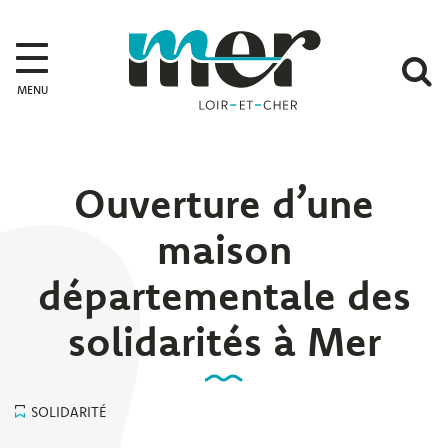
Gestion des traceurs
Mer
A
MENU
l
r
Ouverture d’une
maison
départementale des
solidarités à Mer
SOLIDARITÉ