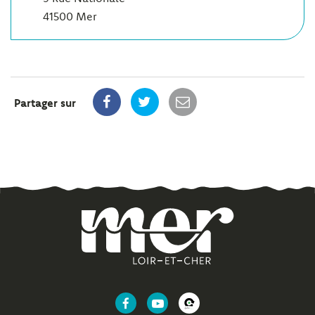
41500 Mer
Partager sur
Lien
Lien
Lien