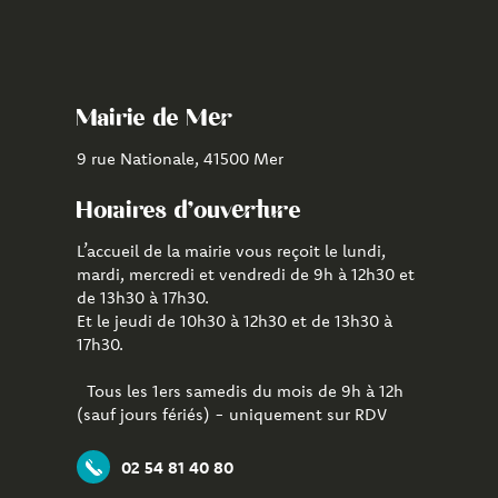
vers
vers
vers
le
la
l'application
compte
chaîne
CityAll
Facebook
Youtube
de
Mairie de Mer
Mer
9 rue Nationale, 41500 Mer
Horaires d'ouverture
L’accueil de la mairie vous reçoit le lundi,
mardi, mercredi et vendredi de 9h à 12h30 et
de 13h30 à 17h30.
Et le jeudi de 10h30 à 12h30 et de 13h30 à
17h30.
Tous les 1ers samedis du mois de 9h à 12h
(sauf jours fériés) - uniquement sur RDV
02 54 81 40 80