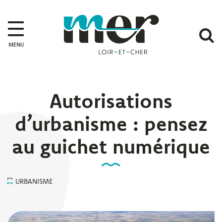
Gestion des traceurs
Mer
A
MENU
l
r
Autorisations
d’urbanisme : pensez
au guichet numérique
URBANISME